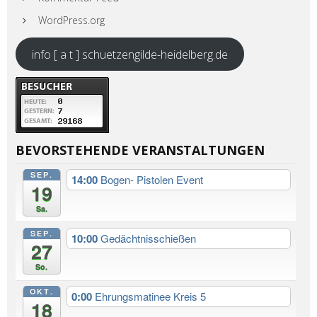
WordPress.org
info [ a t ] schuetzengilde-heidelberg.de
BEVORSTEHENDE VERANSTALTUNGEN
SEP.
14:00
Bogen- Pistolen Event
19
Sa.
SEP.
10:00
Gedächtnisschießen
27
So.
OKT.
0:00
Ehrungsmatinee Kreis 5
18