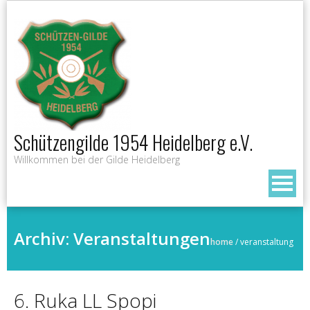
Skip
to
content
Schützengilde 1954 Heidelberg e.V.
Willkommen bei der Gilde Heidelberg
Archiv:
Veranstaltungen
home
/
veranstaltung
6. Ruka LL Spopi