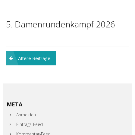
5. Damenrundenkampf 2026
Beitragsnavigation
Ältere Beiträge
META
Anmelden
Eintrags-Feed
Kommentar-Feed